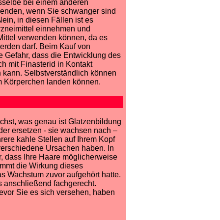
sselbe bei einem anderen
rwenden, wenn Sie schwanger sind
n, in diesen Fällen ist es
Arzneimittel einnehmen und
 Mittel verwenden können, da es
erden darf. Beim Kauf von
ie Gefahr, dass die Entwicklung des
h mit Finasterid in Kontakt
 kann. Selbstverständlich können
im Körperchen landen können.
chst, was genau ist Glatzenbildung
der ersetzen - sie wachsen nach –
ere kahle Stellen auf Ihrem Kopf
verschiedene Ursachen haben. In
ür, dass Ihre Haare möglicherweise
emmt die Wirkung dieses
s Wachstum zuvor aufgehört hatte.
s anschließend fachgerecht.
Bevor Sie es sich versehen, haben