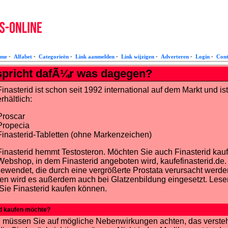
me
-
Alfabet
-
Categorieën
-
Link aanmelden
-
Link wijzigen
-
Adverteren
-
Login
-
Cont
 spricht dafÃ¼r was dagegen?
Finasterid ist schon seit 1992 international auf dem Markt und 
erhältlich:
Proscar
Propecia
Finasterid-Tabletten (ohne Markenzeichen)
Finasterid hemmt Testosteron. Möchten Sie auch Finasterid ka
Webshop, in dem Finasterid angeboten wird, kaufefinasterid.de.
wendet, die durch eine vergrößerte Prostata verursacht werd
 wird es außerdem auch bei Glatzenbildung eingesetzt. Lesen S
Sie Finasterid kaufen können.
id kaufen möchte?
müssen Sie auf mögliche Nebenwirkungen achten, das versteht 