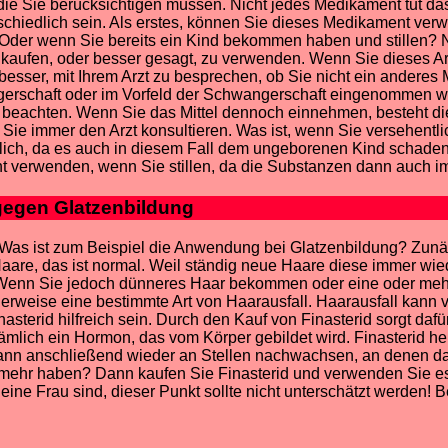
e Sie berücksichtigen müssen. Nicht jedes Medikament tut da
schiedlich sein. Als erstes, können Sie dieses Medikament ve
er wenn Sie bereits ein Kind bekommen haben und stillen? Nei
u kaufen, oder besser gesagt, zu verwenden. Wenn Sie dieses 
esser, mit Ihrem Arzt zu besprechen, ob Sie nicht ein anderes
gerschaft oder im Vorfeld der Schwangerschaft eingenommen w
 zu beachten. Wenn Sie das Mittel dennoch einnehmen, besteht d
 Sie immer den Arzt konsultieren. Was ist, wenn Sie versehentlic
lich, da es auch in diesem Fall dem ungeborenen Kind schaden
cht verwenden, wenn Sie stillen, da die Substanzen dann auch 
gegen Glatzenbildung
 Was ist zum Beispiel die Anwendung bei Glatzenbildung? Zunä
aare, das ist normal. Weil ständig neue Haare diese immer wie
. Wenn Sie jedoch dünneres Haar bekommen oder eine oder mehr
rweise eine bestimmte Art von Haarausfall. Haarausfall kann 
asterid hilfreich sein. Durch den Kauf von Finasterid sorgt daf
mlich ein Hormon, das vom Körper gebildet wird. Finasterid h
ann anschließend wieder an Stellen nachwachsen, an denen da
 mehr haben? Dann kaufen Sie Finasterid und verwenden Sie e
ine Frau sind, dieser Punkt sollte nicht unterschätzt werden! 