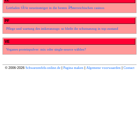
LE
Leitfaden fÃ¼r neueinsteiger in die besten Ã¶sterreichischen casinos
PF
Pflege und wartung des imkeranzugs: so bleibt ihr schutzanzug in top-zustand
VE
Veganes proteinpulver: mix oder single-source wählen?
© 2006-2026
Schwarzenfels-online.de
|
Pagina maken
|
Algemene voorwaarden
|
Contact