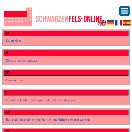
DA
Dalatpalace
DI
Diverse-keukenmessen
DR
Dreamydress
FI
Finasterid kaufen, was spricht dafÃ¼r was dagegen?
HA
Haushalt: diese dinge dürfen nicht im abfluss entsorgt werden