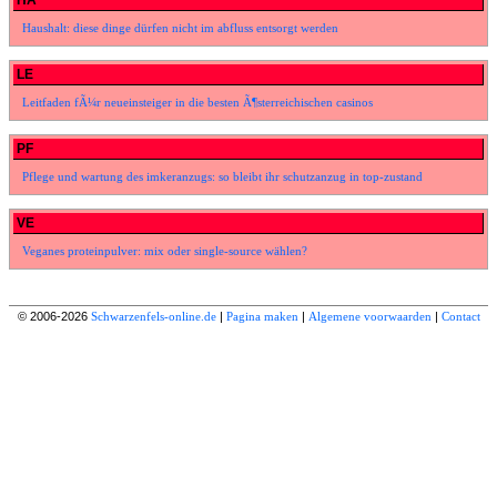
HA
Haushalt: diese dinge dürfen nicht im abfluss entsorgt werden
LE
Leitfaden fÃ¼r neueinsteiger in die besten Ã¶sterreichischen casinos
PF
Pflege und wartung des imkeranzugs: so bleibt ihr schutzanzug in top-zustand
VE
Veganes proteinpulver: mix oder single-source wählen?
© 2006-2026
Schwarzenfels-online.de
|
Pagina maken
|
Algemene voorwaarden
|
Contact