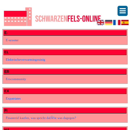
E-
E-scooter
EL
Elektrischeverwarmingzuinig
ER
Erocommunity
EX
Expatriates
FI
Finasterid kaufen, was spricht dafÃ¼r was dagegen?