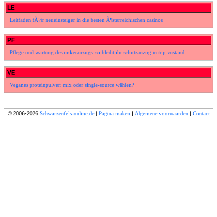
LE
Leitfaden fÃ¼r neueinsteiger in die besten Ã¶sterreichischen casinos
PF
Pflege und wartung des imkeranzugs: so bleibt ihr schutzanzug in top-zustand
VE
Veganes proteinpulver: mix oder single-source wählen?
© 2006-2026
Schwarzenfels-online.de
|
Pagina maken
|
Algemene voorwaarden
|
Contact