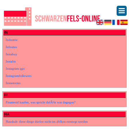
IN
Industrie
Infosites
Instabuy
Instafm
Instagram-gpc
Instagramfollowers
Instastories
FI
Finasterid kaufen, was spricht dafÃ¼r was dagegen?
HA
Haushalt: diese dinge dürfen nicht im abfluss entsorgt werden