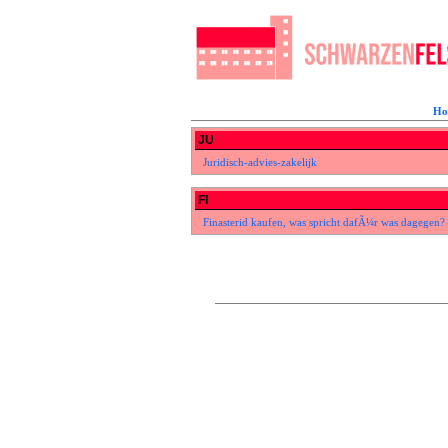
Ho
JU
Juridisch-advies-zakelijk
FI
Finasterid kaufen, was spricht dafÃ¼r was dagegen?