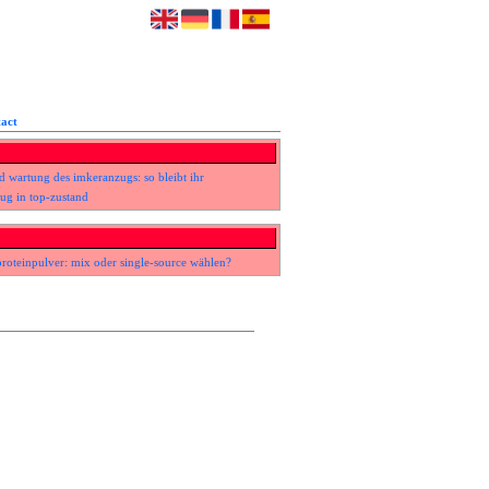
act
d wartung des imkeranzugs: so bleibt ihr
ug in top-zustand
roteinpulver: mix oder single-source wählen?