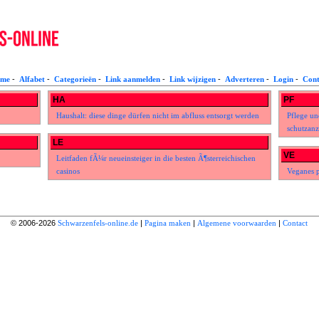
me
-
Alfabet
-
Categorieën
-
Link aanmelden
-
Link wijzigen
-
Adverteren
-
Login
-
Cont
HA
PF
Haushalt: diese dinge dürfen nicht im abfluss entsorgt werden
Pflege un
schutzanz
LE
VE
Leitfaden fÃ¼r neueinsteiger in die besten Ã¶sterreichischen
casinos
Veganes p
© 2006-2026
Schwarzenfels-online.de
|
Pagina maken
|
Algemene voorwaarden
|
Contact