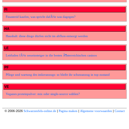
FI
Finasterid kaufen, was spricht dafÃ¼r was dagegen?
HA
Haushalt: diese dinge dürfen nicht im abfluss entsorgt werden
LE
Leitfaden fÃ¼r neueinsteiger in die besten Ã¶sterreichischen casinos
PF
Pflege und wartung des imkeranzugs: so bleibt ihr schutzanzug in top-zustand
VE
Veganes proteinpulver: mix oder single-source wählen?
© 2006-2026
Schwarzenfels-online.de
|
Pagina maken
|
Algemene voorwaarden
|
Contact