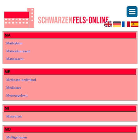
MA
Matfashion
Matrasduurzaam
Matraszacht
ME
Medicatie-nederland
Medicines
Metrotegelswit
MI
Missydress
MO
Molligefrauen